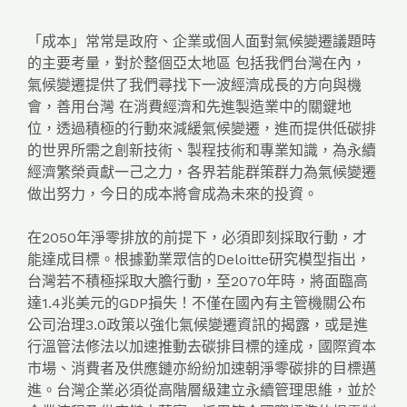
「成本」常常是政府、企業或個人面對氣候變遷議題時
的主要考量，對於整個亞太地區 包括我們台灣在內，
氣候變遷提供了我們尋找下一波經濟成長的方向與機
會，善用台灣 在消費經濟和先進製造業中的關鍵地
位，透過積極的行動來減緩氣候變遷，進而提供低碳排
的世界所需之創新技術、製程技術和專業知識，為永續
經濟繁榮貢獻一己之力，各界若能群策群力為氣候變遷
做出努力，今日的成本將會成為未來的投資。
在2050年淨零排放的前提下，必須即刻採取行動，才
能達成目標。根據勤業眾信的Deloitte研究模型指出，
台灣若不積極採取大膽行動，至2070年時，將面臨高
達1.4兆美元的GDP損失！不僅在國內有主管機關公布
公司治理3.0政策以強化氣候變遷資訊的揭露，或是進
行溫管法修法以加速推動去碳排目標的達成，國際資本
市場、消費者及供應鏈亦紛紛加速朝淨零碳排的目標邁
進。台灣企業必須從高階層級建立永續管理思維，並於